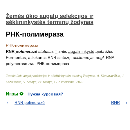
Žemės ūkio augalų selekcijos ir
sėklininkystės terminų žodynas
РНК-полимераза
РНК-полимераза
RNR
polimerazė
statusas
T
sritis
augalininkystė
apibrėžtis
Fermentas, atliekantis RNR sintezę.
atitikmenys
:
angl.
RNA-
polymerase
rus.
РНК-полимераза
Žemės ūkio augalų selekcijos ir sėklininkystės terminų žodynas
.
A. Sliesaravičius, J.
Lazauskas, V. Stanys, St. Keinys, G. Klimovienė.
.
2010
.
Игры ⚽
Нужна курсовая?
RNR polimerazė
RNR