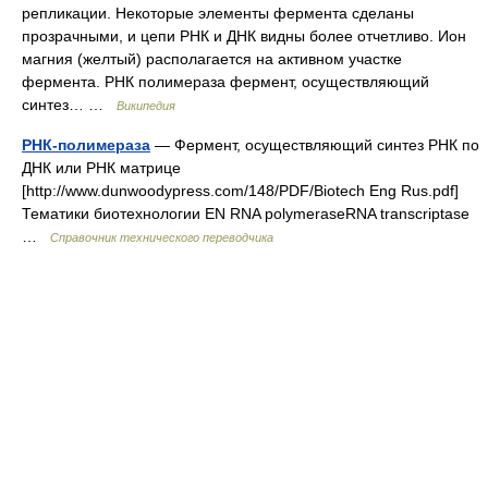
репликации. Некоторые элементы фермента сделаны
прозрачными, и цепи РНК и ДНК видны более отчетливо. Ион
магния (желтый) располагается на активном участке
фермента. РНК полимераза фермент, осуществляющий
синтез… …
Википедия
РНК-полимераза
— Фермент, осуществляющий синтез РНК по
ДНК или РНК матрице
[http://www.dunwoodypress.com/148/PDF/Biotech Eng Rus.pdf]
Тематики биотехнологии EN RNA polymeraseRNA transcriptase
…
Справочник технического переводчика