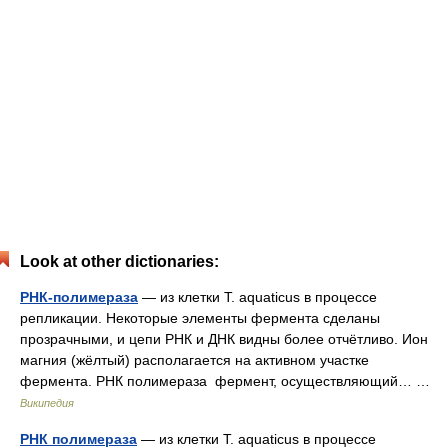
Look at other dictionaries:
РНК-полимераза
— из клетки T. aquaticus в процессе
репликации. Некоторые элементы фермента сделаны
прозрачными, и цепи РНК и ДНК видны более отчётливо. Ион
магния (жёлтый) располагается на активном участке
фермента. РНК полимераза фермент, осуществляющий… …
Википедия
РНК полимераза
— из клетки T. aquaticus в процессе