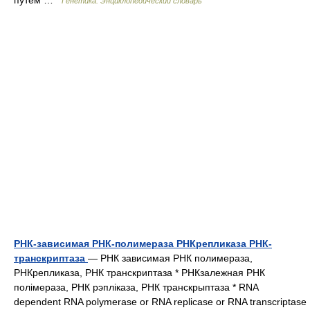
путем …
Генетика. Энциклопедический словарь
РНК-зависимая РНК-полимераза РНКрепликаза РНК-
транскриптаза
— РНК зависимая РНК полимераза,
РНКрепликаза, РНК транскриптаза * РНКзалежная РНК
полімераза, РНК рэпліказа, РНК транскрыптаза * RNA
dependent RNA polymerase or RNA replicase or RNA transcriptase