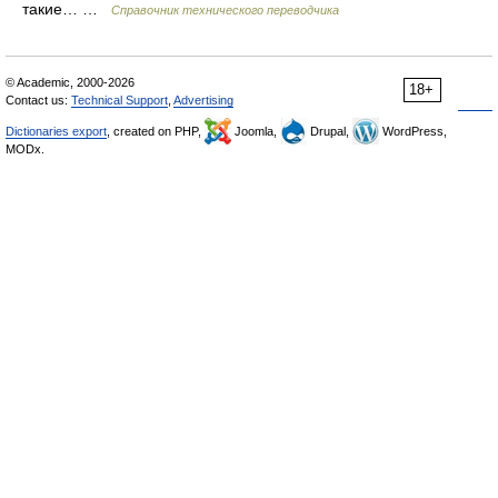
такие… …
Справочник технического переводчика
© Academic, 2000-2026
18+
Contact us:
Technical Support
,
Advertising
Dictionaries export
, created on PHP,
Joomla,
Drupal,
WordPress,
MODx.