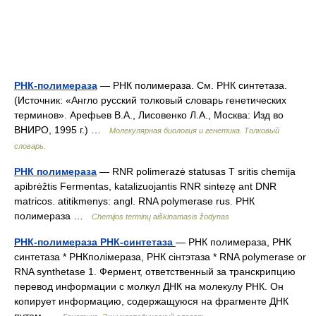
РНК-полимераза
— РНК полимераза. См. РНК синтетаза.
(Источник: «Англо русский толковый словарь генетических
терминов». Арефьев В.А., Лисовенко Л.А., Москва: Изд во
ВНИРО, 1995 г.) …
Молекулярная биология и генетика. Толковый
словарь.
РНК полимераза
— RNR polimerazė statusas T sritis chemija
apibrėžtis Fermentas, katalizuojantis RNR sintezę ant DNR
matricos. atitikmenys: angl. RNA polymerase rus. РНК
полимераза …
Chemijos terminų aiškinamasis žodynas
РНК-полимераза РНК-синтетаза
— РНК полимераза, РНК
синтетаза * РНКполімераза, РНК сінтэтаза * RNA polymerase or
RNA synthetase 1. Фермент, ответственный за транскрипцию
перевод информации с молкул ДНК на молекулу РНК. Он
копирует информацию, содержащуюся на фрагменте ДНК